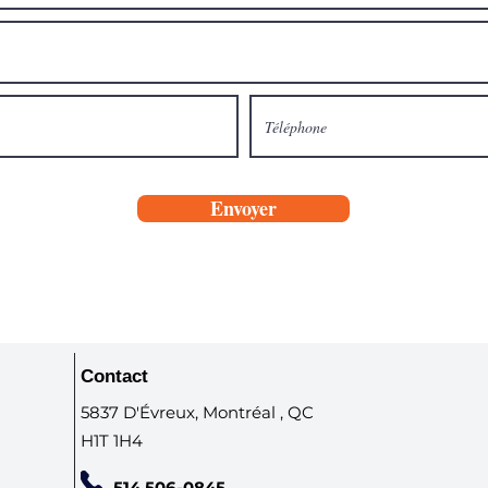
Envoyer
Contact
5837 D'Évreux, Montréal , QC
H1T 1H4
514 506-0845