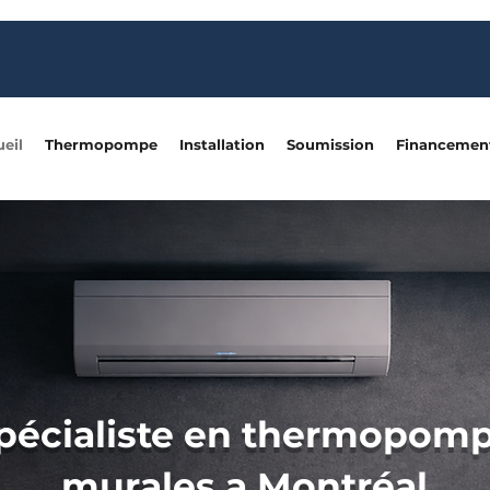
eil
Thermopompe
Installation
Soumission
Financemen
pécialiste en thermopom
murales a Montréal