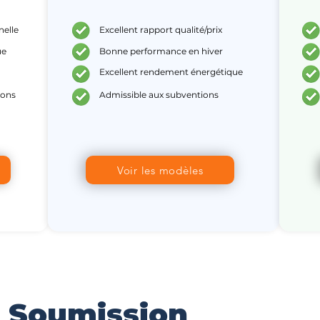
nelle
Excellent rapport qualité/prix
ue
Bonne performance en hiver
Excellent rendement énergétique
ions
Admissible aux subventions
Voir les modèles
e Soumission