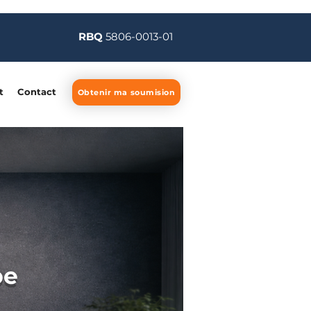
RBQ
5806-0013-01
t
Contact
Obtenir ma soumision
pe