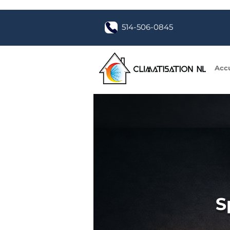
514-506-0845
Accu
S