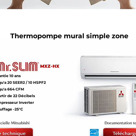
Thermopompe mural simple zone
MXZ-HX
ntie 10 ans
qu'a 20 SEER2 / 10 HSPF2
qu'a 664 CFM
rtir de 22 Décibels
presseur Inverter
uffage -25°C