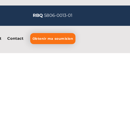
RBQ
5806-0013-01
t
Contact
Obtenir ma soumision