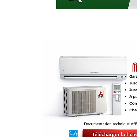
Gara
Jus
Jus
A pa
Com
Cha