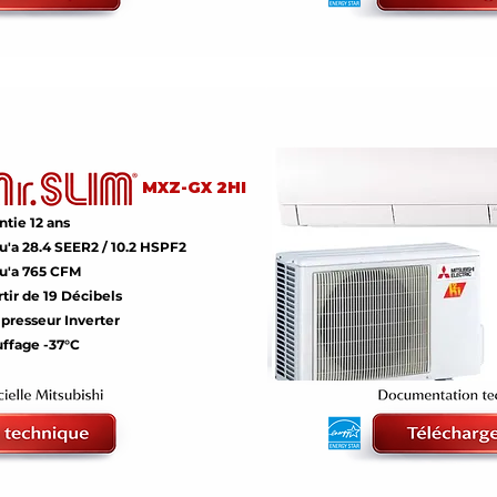
MXZ-GX 2HI
ntie 12 ans
u'a 28.4 SEER2 / 10.2 HSPF2
u'a 765 CFM
rtir de 19 Décibels
resseur Inverter
ffage -37°C