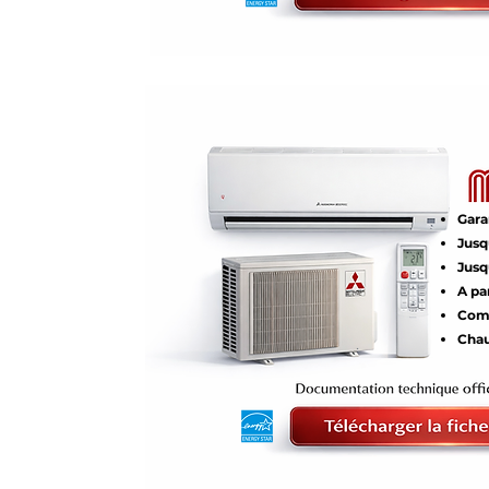
Gara
Jusq
Jusq
A pa
Comp
Chau