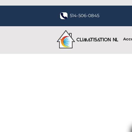
514-506-0845
Accu